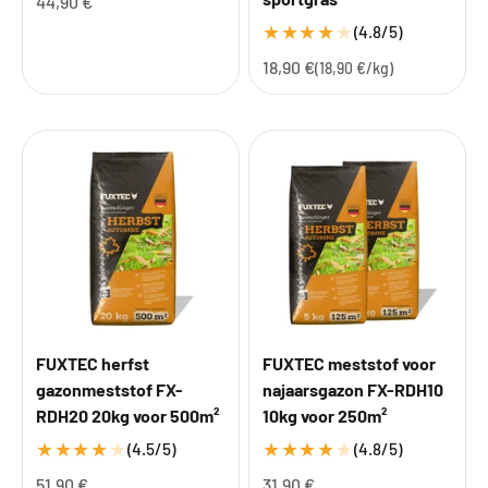
Aanbiedingsprijs
44,90 €
★
★
★
★
★
(4.8/5)
Aanbiedingsprijs
18,90 €
(18,90 €/kg)
FUXTEC herfst
FUXTEC meststof voor
gazonmeststof FX-
najaarsgazon FX-RDH10
RDH20 20kg voor 500m²
10kg voor 250m²
★
★
★
★
★
★
★
★
★
★
(4.5/5)
(4.8/5)
Aanbiedingsprijs
Aanbiedingsprijs
51,90 €
31,90 €