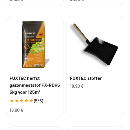
FUXTEC herfst
FUXTEC stoffer
gazonmeststof FX-RDH5
Aanbiedingsprijs
18,90 €
5kg voor 125m²
★
★
★
★
★
(5/5)
Aanbiedingsprijs
18,90 €