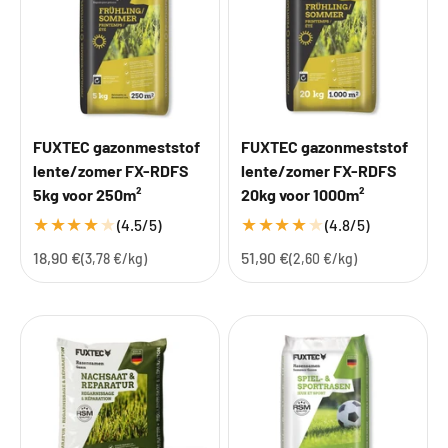
FUXTEC gazonmeststof
FUXTEC gazonmeststof
lente/zomer FX-RDFS
lente/zomer FX-RDFS
5kg voor 250m²
20kg voor 1000m²
★
★
★
★
★
★
★
★
★
★
(4.5/5)
(4.8/5)
Aanbiedingsprijs
Aanbiedingsprijs
18,90 €
51,90 €
(3,78 €/kg)
(2,60 €/kg)