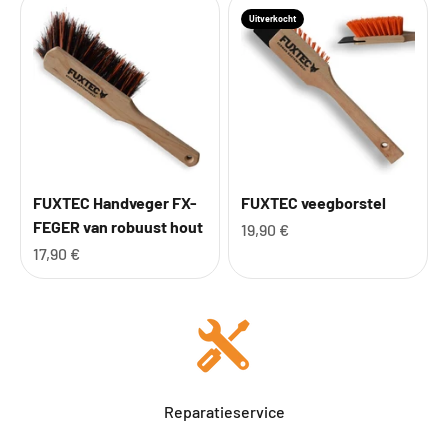
Uitverkocht
FUXTEC Handveger FX-
FUXTEC veegborstel
FEGER van robuust hout
Aanbiedingsprijs
19,90 €
Aanbiedingsprijs
17,90 €
Reparatieservice