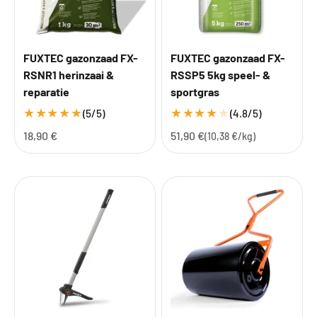
FUXTEC gazonzaad FX-
FUXTEC gazonzaad FX-
RSNR1 herinzaai &
RSSP5 5kg speel- &
reparatie
sportgras
★
★
★
★
★
★
★
★
★
★
(5/5)
(4.8/5)
Aanbiedingsprijs
Aanbiedingsprijs
18,90 €
51,90 €
(10,38 €/kg)