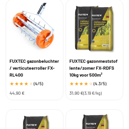
FUXTEC gazonbeluchter
FUXTEC gazonmeststof
/ verticuteerroller FX-
lente/zomer FX-RDFS
RL400
10kg voor 500m²
★
★
★
★
★
★
★
★
★
★
(4/5)
(4.3/5)
Aanbiedingsprijs
Aanbiedingsprijs
44,90 €
31,90 €
(3,19 €/kg)