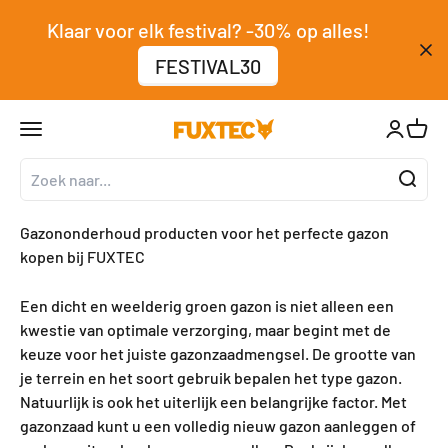
Naar inhoud
↵
↵
↵
↵
Zum Inhalt springen
Zum Menü springen
Fußzeile springen
Barrierefreiheits-Widget öffnen
Klaar voor elk festival? -30% op alles!
FESTIVAL30
Navigatiemenu openen
Account
Winke
FUXTEC GmbH
Gazononderhoud producten voor het perfecte gazon
kopen bij FUXTEC
Een dicht en weelderig groen gazon is niet alleen een
kwestie van optimale verzorging, maar begint met de
keuze voor het juiste gazonzaadmengsel. De grootte van
je terrein en het soort gebruik bepalen het type gazon.
Natuurlijk is ook het uiterlijk een belangrijke factor. Met
gazonzaad kunt u een volledig nieuw gazon aanleggen of