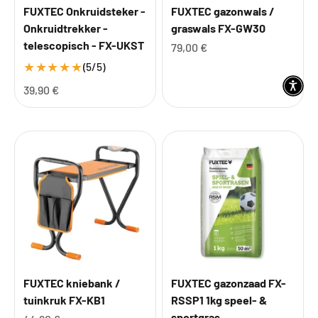
FUXTEC Onkruidsteker -
FUXTEC gazonwals /
Onkruidtrekker -
graswals FX-GW30
telescopisch - FX-UKST
Aanbiedingsprijs
79,00 €
★
★
★
★
★
(5/5)
Aanbiedingsprijs
39,90 €
FUXTEC kniebank /
FUXTEC gazonzaad FX-
tuinkruk FX-KB1
RSSP1 1kg speel- &
sportgras