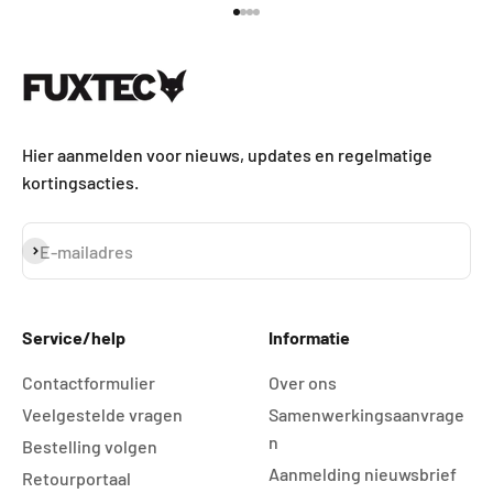
Naar artikel 1
Naar artikel 2
Naar artikel 3
Naar artikel 4
Hier aanmelden voor nieuws, updates en regelmatige
kortingsacties.
Abonneren
E-mailadres
Service/help
Informatie
Contactformulier
Over ons
Veelgestelde vragen
Samenwerkingsaanvrage
n
Bestelling volgen
Aanmelding nieuwsbrief
Retourportaal