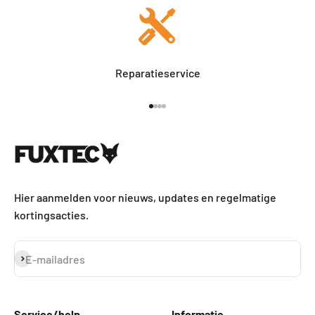
Reparatieservice
Naar artikel 1
Naar artikel 2
Naar artikel 3
Naar artikel 4
Hier aanmelden voor nieuws, updates en regelmatige
kortingsacties.
Abonneren
E-mailadres
Service/help
Informatie