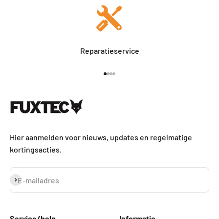
Reparatieservice
Naar artikel 1
Naar artikel 2
Naar artikel 3
Naar artikel 4
Hier aanmelden voor nieuws, updates en regelmatige
kortingsacties.
Abonneren
E-mailadres
Service/help
Informatie