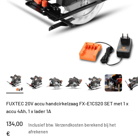
FUXTEC 20V accu handcirkelzaag FX-E1CS20 SET met 1 x
accu 4Ah, 1 x lader 1A
Aanbiedingsprijs
134,00
Inclusief btw.
Verzendkosten berekend
bij het
afrekenen
€