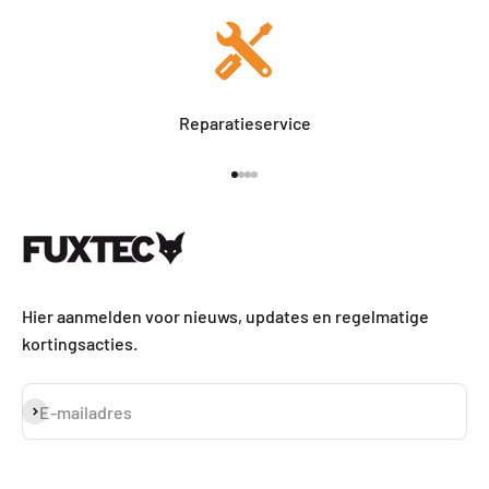
Reparatieservice
Naar artikel 1
Naar artikel 2
Naar artikel 3
Naar artikel 4
Hier aanmelden voor nieuws, updates en regelmatige
kortingsacties.
Abonneren
E-mailadres