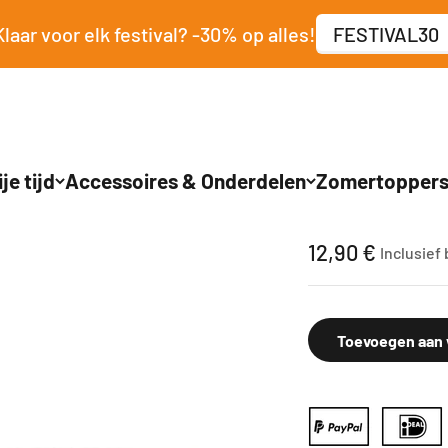
Klaar voor elk festival? -30% op alles!
FESTIVAL30
je tijd
Accessoires & Onderdelen
Zomertopper
Achterklep FX-LB
Aanbiedingspr
12,90 €
Inclusief
Toevoegen aan