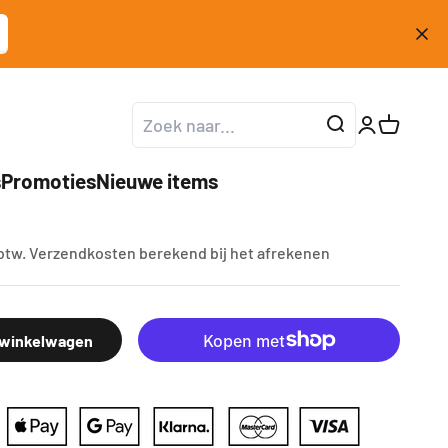
Accountpag
Winkelw
s
Promoties
Nieuwe items
185T
ijs
 btw.
Verzendkosten berekend
bij het afrekenen
 winkelwagen