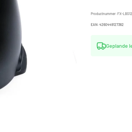
Productnummer:
FX-LBS1
EAN:
4260449127362
Geplande 