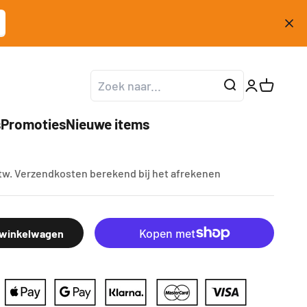
Accountpag
Winkelw
s
Promoties
Nieuwe items
turbomondstuk FX-LBS126P
ijs
btw.
Verzendkosten berekend
bij het afrekenen
 winkelwagen