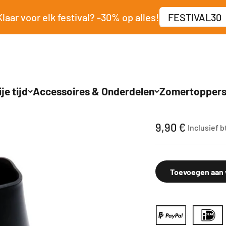
Klaar voor elk festival? -30% op alles!
FESTIVAL30
je tijd
Accessoires & Onderdelen
Zomertopper
Bladblazer met 
Aanbiedingspr
9,90 €
Inclusief 
Toevoegen aan