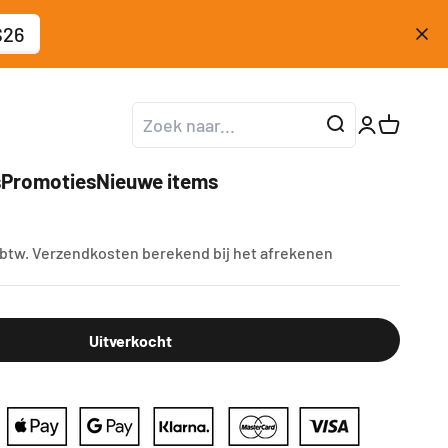
26
Accountpag
Winkelw
s
Promoties
Nieuwe items
RM4639
ijs
 btw.
Verzendkosten berekend
bij het afrekenen
Uitverkocht