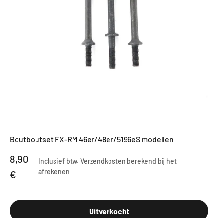
Boutboutset FX-RM 46er/48er/5196eS modellen
Aanbiedingsprijs
8,90
Inclusief btw.
Verzendkosten berekend
bij het
afrekenen
€
Uitverkocht