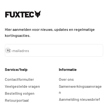
Naar artikel 1
Naar artikel 2
Naar artikel 3
Naar artikel 4
Hier aanmelden voor nieuws, updates en regelmatige
kortingsacties.
Abonneren
E-mailadres
Service/help
Informatie
Contactformulier
Over ons
Veelgestelde vragen
Samenwerkingsaanvrage
n
Bestelling volgen
Aanmelding nieuwsbrief
Retourportaal