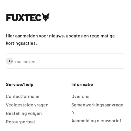
Naar artikel 1
Naar artikel 2
Naar artikel 3
Naar artikel 4
Hier aanmelden voor nieuws, updates en regelmatige
kortingsacties.
Abonneren
E-mailadres
Service/help
Informatie
Contactformulier
Over ons
Veelgestelde vragen
Samenwerkingsaanvrage
n
Bestelling volgen
Aanmelding nieuwsbrief
Retourportaal