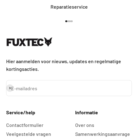
Reparatieservice
Naar artikel 1
Naar artikel 2
Naar artikel 3
Naar artikel 4
Hier aanmelden voor nieuws, updates en regelmatige
kortingsacties.
Abonneren
E-mailadres
Service/help
Informatie
Contactformulier
Over ons
Veelgestelde vragen
Samenwerkingsaanvrage