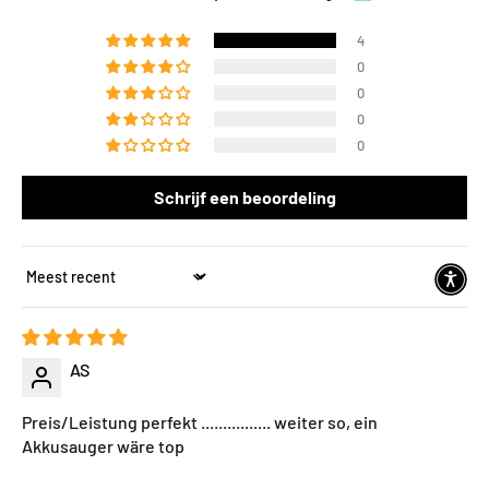
4
0
0
0
0
Schrijf een beoordeling
Sort by
AS
Preis/Leistung perfekt ................ weiter so, ein
Akkusauger wäre top