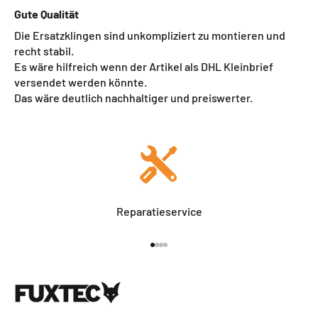
Gute Qualität
Die Ersatzklingen sind unkompliziert zu montieren und
recht stabil.
Es wäre hilfreich wenn der Artikel als DHL Kleinbrief
versendet werden könnte.
Das wäre deutlich nachhaltiger und preiswerter.
Reparatieservice
Naar artikel 1
Naar artikel 2
Naar artikel 3
Naar artikel 4