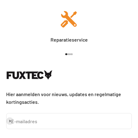
Reparatieservice
Naar artikel 1
Naar artikel 2
Naar artikel 3
Naar artikel 4
Hier aanmelden voor nieuws, updates en regelmatige
kortingsacties.
Abonneren
E-mailadres