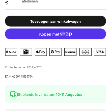
afrekenen
€
Toevoegen aan winkelwagen
Productnummer:
FX-KW2175
EAN:
4260449126754
Geplande leverdatum
10-11 Augustus