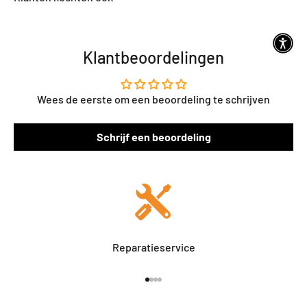
Klantbeoordelingen
Wees de eerste om een beoordeling te schrijven
Schrijf een beoordeling
Reparatieservice
Naar artikel 1
Naar artikel 2
Naar artikel 3
Naar artikel 4