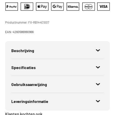
Productnummer:
FX-RB144E1007
EAN:
4260586990966
Beschrijving
Specificaties
Gebruiksaanwijzing
Leveringsinformatie
Klanten kochten ook