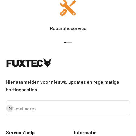
Reparatieservice
Naar artikel 1
Naar artikel 2
Naar artikel 3
Naar artikel 4
Hier aanmelden voor nieuws, updates en regelmatige
kortingsacties.
Abonneren
E-mailadres
Service/help
Informatie