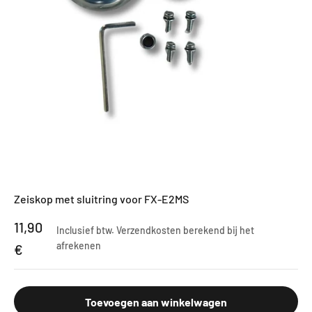
Zeiskop met sluitring voor FX-E2MS
Aanbiedingsprijs
11,90
Inclusief btw.
Verzendkosten berekend
bij het
afrekenen
€
Toevoegen aan winkelwagen