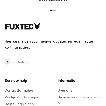
Naar artikel 1
Naar artikel 2
Naar artikel 3
Naar artikel 4
Hier aanmelden voor nieuws, updates en regelmatige
kortingsacties.
Abonneren
E-mailadres
Service/help
Informatie
Contactformulier
Over ons
Veelgestelde vragen
Samenwerkingsaanvrage
n
Bestelling volgen