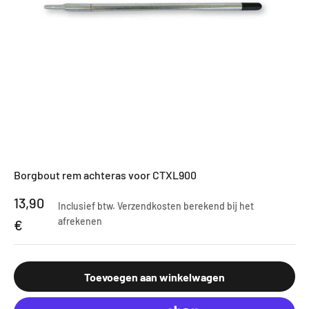
Borgbout rem achteras voor CTXL900
Aanbiedingsprijs
13,90
Inclusief btw.
Verzendkosten berekend
bij het
afrekenen
€
Toevoegen aan winkelwagen